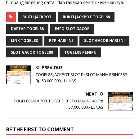
bimbang langsung daftar dan rasakan sendiri keseruannya.
BUKTI JACKPOT
BUKTI JACKPOT TOGEL88
DAFTAR TOGEL88
INFO SLOT GACOR
LINK TOGEL88
RTP HARI INI
SLOT GACOR HARI INI
SLOT GACOR TOGEL88
TOGEL88 PENIPU
PREVIOUS
TOGEL88 JACKPOT SLOT DI SLOT MANIA PRINCESS
Rp 53.000.000,- LUNAS
NEXT
TOGEL88 JACKPOT TOGEL DI TOTO MACAU 4D Rp
57.000.000,- LUNAS
BE THE FIRST TO COMMENT