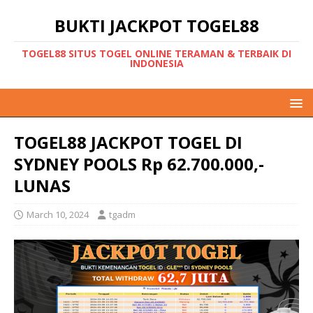
BUKTI JACKPOT TOGEL88
TOGEL88 SITUS TOGEL ONLINE TERAMAN & TERBAIK DI
INDONESIA
TOGEL88 JACKPOT TOGEL DI
SYDNEY POOLS Rp 62.700.000,-
LUNAS
March 10, 2024
tgadm