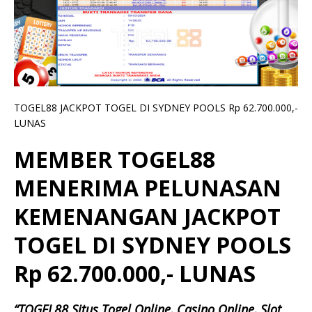
TOGEL88 JACKPOT TOGEL DI SYDNEY POOLS Rp 62.700.000,-
LUNAS
MEMBER TOGEL88
MENERIMA PELUNASAN
KEMENANGAN JACKPOT
TOGEL DI SYDNEY POOLS
Rp 62.700.000,- LUNAS
“TOGEL88 Situs Togel Online, Casino Online, Slot