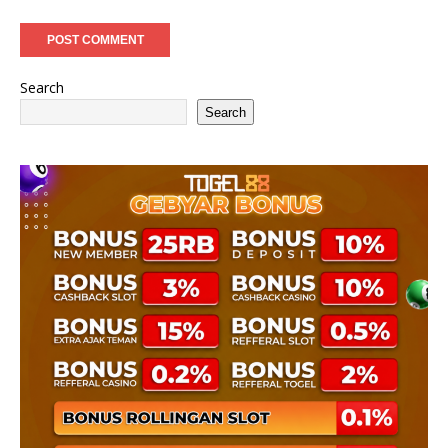
Search
Search