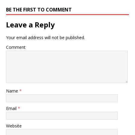
BE THE FIRST TO COMMENT
Leave a Reply
Your email address will not be published.
Comment
Name
*
Email
*
Website