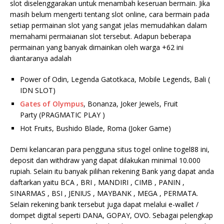
slot diselenggarakan untuk menambah keseruan bermain. Jika
masih belum mengerti tentang slot online, cara bermain pada
setiap permainan slot yang sangat jelas memudahkan dalam
memahami permaianan slot tersebut. Adapun beberapa
permainan yang banyak dimainkan oleh warga +62 ini
diantaranya adalah
Power of Odin, Legenda Gatotkaca, Mobile Legends, Bali (
IDN SLOT)
Gates of Olympus
, Bonanza, Joker Jewels, Fruit
Party (PRAGMATIC PLAY )
Hot Fruits, Bushido Blade, Roma (Joker Game)
Demi kelancaran para pengguna situs togel online togel88 ini,
deposit dan withdraw yang dapat dilakukan minimal 10.000
rupiah. Selain itu banyak pilihan rekening Bank yang dapat anda
daftarkan yaitu BCA , BRI , MANDIRI , CIMB , PANIN ,
SINARMAS , BSI , JENIUS , MAYBANK , MEGA , PERMATA.
Selain rekening bank tersebut juga dapat melalui e-wallet /
dompet digital seperti DANA, GOPAY, OVO. Sebagai pelengkap