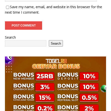
Save my name, email, and website in this browser for the
next time I comment.
Search
Search