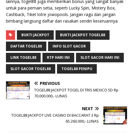
lainnya, togel88 juga memberikan bonus yang sangat banyak
untuk para pemain setia, seperti Lucky Spin, Mistery Box,
Cashback, Tiket lotre jowopools. Jangan ragu dan jangan
bimbang langsung daftar dan rasakan sendiri keseruannya.
BUKTI JACKPOT
BUKTI JACKPOT TOGEL88
DAFTAR TOGEL88
INFO SLOT GACOR
LINK TOGEL88
RTP HARI INI
SLOT GACOR HARI INI
SLOT GACOR TOGEL88
TOGEL88 PENIPU
PREVIOUS
TOGEL88 JACKPOT TOGEL DI TRIS MEXICO 5D Rp
70.000.000,- LUNAS
NEXT
TOGEL88 JACKPOT LIVE CASINO DI BACCARAT 3 Rp
65.260.000,- LUNAS