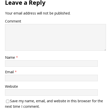
Leave a Reply
Your email address will not be published.
Comment
Name
*
Email
*
Website
Save my name, email, and website in this browser for the
next time I comment.