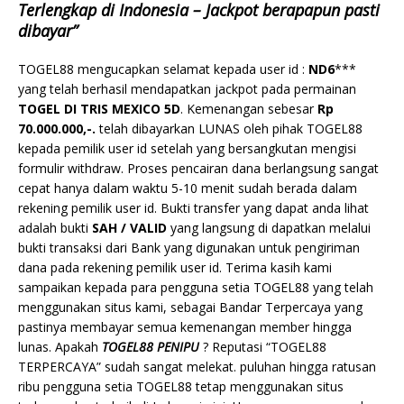
Terlengkap di Indonesia – Jackpot berapapun pasti
dibayar”
TOGEL88 mengucapkan selamat kepada user id :
ND6
***
yang telah berhasil mendapatkan jackpot pada permainan
TOGEL DI TRIS MEXICO 5D
. Kemenangan sebesar
Rp
70.000.000,-.
telah dibayarkan LUNAS oleh pihak TOGEL88
kepada pemilik user id setelah yang bersangkutan mengisi
formulir withdraw. Proses pencairan dana berlangsung sangat
cepat hanya dalam waktu 5-10 menit sudah berada dalam
rekening pemilik user id. Bukti transfer yang dapat anda lihat
adalah bukti
SAH / VALID
yang langsung di dapatkan melalui
bukti transaksi dari Bank yang digunakan untuk pengiriman
dana pada rekening pemilik user id. Terima kasih kami
sampaikan kepada para pengguna setia TOGEL88 yang telah
menggunakan situs kami, sebagai Bandar Terpercaya yang
pastinya membayar semua kemenangan member hingga
lunas. Apakah
TOGEL88 PENIPU
? Reputasi “TOGEL88
TERPERCAYA” sudah sangat melekat. puluhan hingga ratusan
ribu pengguna setia TOGEL88 tetap menggunakan situs