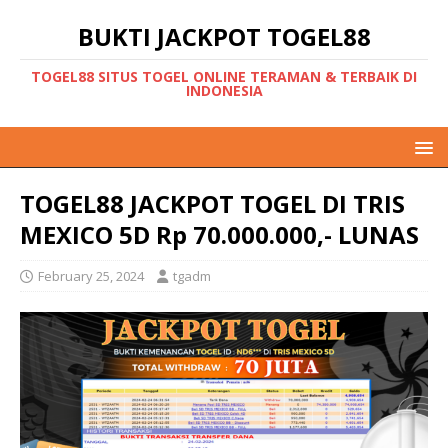
BUKTI JACKPOT TOGEL88
TOGEL88 SITUS TOGEL ONLINE TERAMAN & TERBAIK DI
INDONESIA
TOGEL88 JACKPOT TOGEL DI TRIS
MEXICO 5D Rp 70.000.000,- LUNAS
February 25, 2024
tgadm