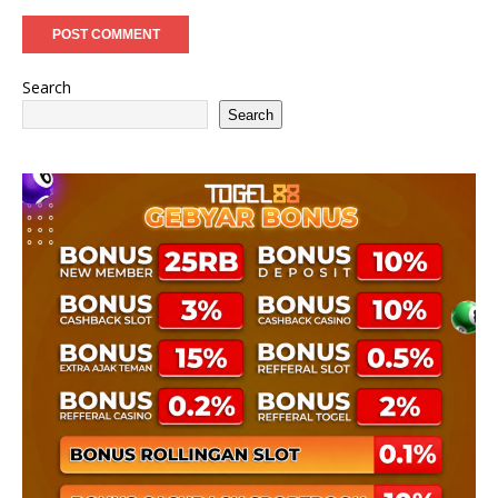
Search
Search