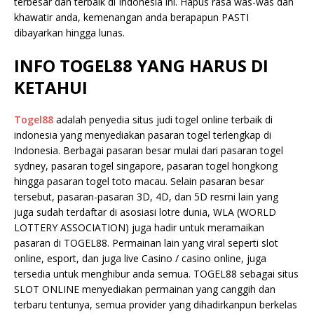
terbesar dan terbaik di Indonesia ini. Hapus rasa was-was dan
khawatir anda, kemenangan anda berapapun PASTI
dibayarkan hingga lunas.
INFO TOGEL88 YANG HARUS DI
KETAHUI
Togel88
adalah penyedia situs judi togel online terbaik di
indonesia yang menyediakan pasaran togel terlengkap di
Indonesia. Berbagai pasaran besar mulai dari pasaran togel
sydney, pasaran togel singapore, pasaran togel hongkong
hingga pasaran togel toto macau. Selain pasaran besar
tersebut, pasaran-pasaran 3D, 4D, dan 5D resmi lain yang
juga sudah terdaftar di asosiasi lotre dunia, WLA (WORLD
LOTTERY ASSOCIATION) juga hadir untuk meramaikan
pasaran di TOGEL88. Permainan lain yang viral seperti slot
online, esport, dan juga live Casino / casino online, juga
tersedia untuk menghibur anda semua. TOGEL88 sebagai situs
SLOT ONLINE menyediakan permainan yang canggih dan
terbaru tentunya, semua provider yang dihadirkanpun berkelas