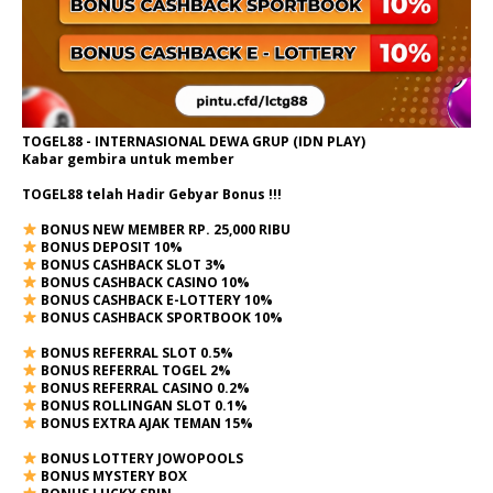
TOGEL88 - INTERNASIONAL DEWA GRUP (IDN PLAY)
Kabar gembira untuk member
TOGEL88 telah Hadir Gebyar Bonus !!!
BONUS NEW MEMBER RP. 25,000 RIBU
BONUS DEPOSIT 10%
BONUS CASHBACK SLOT 3%
BONUS CASHBACK CASINO 10%
BONUS CASHBACK E-LOTTERY 10%
BONUS CASHBACK SPORTBOOK 10%
BONUS REFERRAL SLOT 0.5%
BONUS REFERRAL TOGEL 2%
BONUS REFERRAL CASINO 0.2%
BONUS ROLLINGAN SLOT 0.1%
BONUS EXTRA AJAK TEMAN 15%
BONUS LOTTERY JOWOPOOLS
BONUS MYSTERY BOX