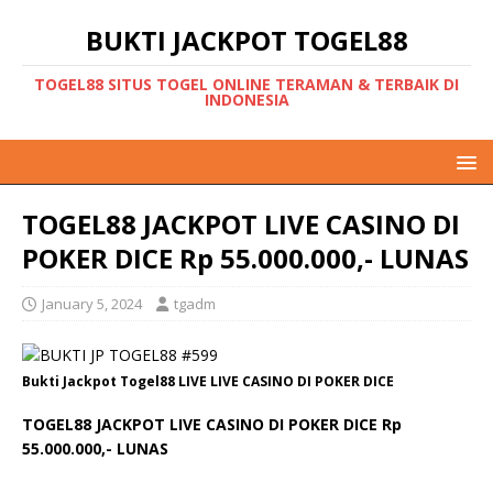
BUKTI JACKPOT TOGEL88
TOGEL88 SITUS TOGEL ONLINE TERAMAN & TERBAIK DI
INDONESIA
TOGEL88 JACKPOT LIVE CASINO DI
POKER DICE Rp 55.000.000,- LUNAS
January 5, 2024
tgadm
Bukti Jackpot Togel88 LIVE LIVE CASINO DI POKER DICE
TOGEL88 JACKPOT LIVE CASINO DI POKER DICE Rp
55.000.000,- LUNAS