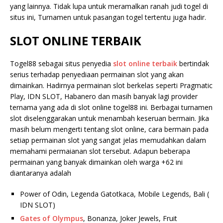
yang lainnya. Tidak lupa untuk meramalkan ranah judi togel di
situs ini, Turnamen untuk pasangan togel tertentu juga hadir.
SLOT ONLINE TERBAIK
Togel88 sebagai situs penyedia
slot online terbaik
bertindak
serius terhadap penyediaan permainan slot yang akan
dimainkan. Hadirnya permainan slot berkelas seperti Pragmatic
Play, IDN SLOT, Habanero dan masih banyak lagi provider
ternama yang ada di slot online togel88 ini. Berbagai turnamen
slot diselenggarakan untuk menambah keseruan bermain. Jika
masih belum mengerti tentang slot online, cara bermain pada
setiap permainan slot yang sangat jelas memudahkan dalam
memahami permaianan slot tersebut. Adapun beberapa
permainan yang banyak dimainkan oleh warga +62 ini
diantaranya adalah
Power of Odin, Legenda Gatotkaca, Mobile Legends, Bali (
IDN SLOT)
Gates of Olympus
, Bonanza, Joker Jewels, Fruit