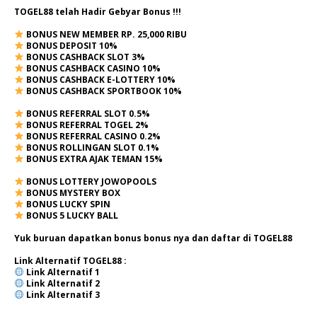
TOGEL88 telah Hadir Gebyar Bonus !!!
BONUS NEW MEMBER RP. 25,000 RIBU
BONUS DEPOSIT 10%
BONUS CASHBACK SLOT 3%
BONUS CASHBACK CASINO 10%
BONUS CASHBACK E-LOTTERY 10%
BONUS CASHBACK SPORTBOOK 10%
BONUS REFERRAL SLOT 0.5%
BONUS REFERRAL TOGEL 2%
BONUS REFERRAL CASINO 0.2%
BONUS ROLLINGAN SLOT 0.1%
BONUS EXTRA AJAK TEMAN 15%
BONUS LOTTERY JOWOPOOLS
BONUS MYSTERY BOX
BONUS LUCKY SPIN
BONUS 5 LUCKY BALL
Yuk buruan dapatkan bonus bonus nya dan daftar di TOGEL88
Link Alternatif TOGEL88 :
Link Alternatif
1
Link Alternatif
2
Link Alternatif 3