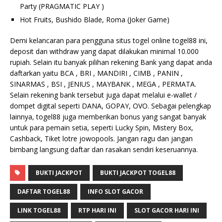
Party (PRAGMATIC PLAY )
Hot Fruits, Bushido Blade, Roma (Joker Game)
Demi kelancaran para pengguna situs togel online togel88 ini,
deposit dan withdraw yang dapat dilakukan minimal 10.000
rupiah. Selain itu banyak pilihan rekening Bank yang dapat anda
daftarkan yaitu BCA , BRI , MANDIRI , CIMB , PANIN ,
SINARMAS , BSI , JENIUS , MAYBANK , MEGA , PERMATA.
Selain rekening bank tersebut juga dapat melalui e-wallet /
dompet digital seperti DANA, GOPAY, OVO. Sebagai pelengkap
lainnya, togel88 juga memberikan bonus yang sangat banyak
untuk para pemain setia, seperti Lucky Spin, Mistery Box,
Cashback, Tiket lotre jowopools. Jangan ragu dan jangan
bimbang langsung daftar dan rasakan sendiri keseruannya.
BUKTI JACKPOT
BUKTI JACKPOT TOGEL88
DAFTAR TOGEL88
INFO SLOT GACOR
LINK TOGEL88
RTP HARI INI
SLOT GACOR HARI INI