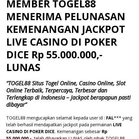
MEMBER TOGEL88
MENERIMA PELUNASAN
KEMENANGAN JACKPOT
LIVE CASINO DI POKER
DICE Rp 55.000.000,-
LUNAS
“TOGEL88 Situs Togel Online, Casino Online, Slot
Online Terbaik, Terpercaya, Terbesar dan
Terlengkap di Indonesia – Jackpot berapapun pasti
dibayar”
TOGEL88 mengucapkan selamat kepada user id :
FAL
*** yang
telah berhasil mendapatkan jackpot pada permainan
LIVE
CASINO DI POKER DICE
. Kemenangan sebesar
Rp
55.000.000,-.
telah dibayarkan LUNAS oleh pihak TOGEL88