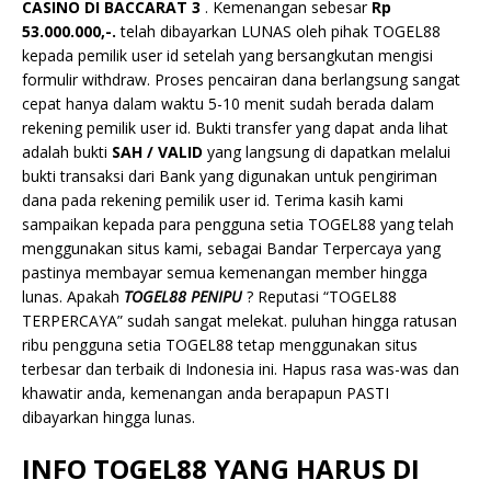
CASINO DI BACCARAT 3
. Kemenangan sebesar
Rp
53.000.000,-.
telah dibayarkan LUNAS oleh pihak TOGEL88
kepada pemilik user id setelah yang bersangkutan mengisi
formulir withdraw. Proses pencairan dana berlangsung sangat
cepat hanya dalam waktu 5-10 menit sudah berada dalam
rekening pemilik user id. Bukti transfer yang dapat anda lihat
adalah bukti
SAH / VALID
yang langsung di dapatkan melalui
bukti transaksi dari Bank yang digunakan untuk pengiriman
dana pada rekening pemilik user id. Terima kasih kami
sampaikan kepada para pengguna setia TOGEL88 yang telah
menggunakan situs kami, sebagai Bandar Terpercaya yang
pastinya membayar semua kemenangan member hingga
lunas. Apakah
TOGEL88 PENIPU
? Reputasi “TOGEL88
TERPERCAYA” sudah sangat melekat. puluhan hingga ratusan
ribu pengguna setia TOGEL88 tetap menggunakan situs
terbesar dan terbaik di Indonesia ini. Hapus rasa was-was dan
khawatir anda, kemenangan anda berapapun PASTI
dibayarkan hingga lunas.
INFO TOGEL88 YANG HARUS DI