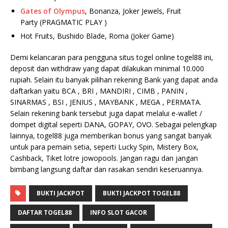
Gates of Olympus
, Bonanza, Joker Jewels, Fruit
Party (PRAGMATIC PLAY )
Hot Fruits, Bushido Blade, Roma (Joker Game)
Demi kelancaran para pengguna situs togel online togel88 ini,
deposit dan withdraw yang dapat dilakukan minimal 10.000
rupiah. Selain itu banyak pilihan rekening Bank yang dapat anda
daftarkan yaitu BCA , BRI , MANDIRI , CIMB , PANIN ,
SINARMAS , BSI , JENIUS , MAYBANK , MEGA , PERMATA.
Selain rekening bank tersebut juga dapat melalui e-wallet /
dompet digital seperti DANA, GOPAY, OVO. Sebagai pelengkap
lainnya, togel88 juga memberikan bonus yang sangat banyak
untuk para pemain setia, seperti Lucky Spin, Mistery Box,
Cashback, Tiket lotre jowopools. Jangan ragu dan jangan
bimbang langsung daftar dan rasakan sendiri keseruannya.
BUKTI JACKPOT
BUKTI JACKPOT TOGEL88
DAFTAR TOGEL88
INFO SLOT GACOR