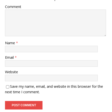
Comment
Name
*
Email
*
Website
Save my name, email, and website in this browser for the
next time I comment.