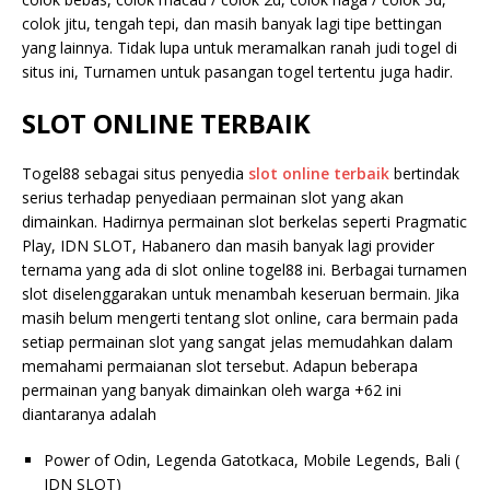
colok jitu, tengah tepi, dan masih banyak lagi tipe bettingan
yang lainnya. Tidak lupa untuk meramalkan ranah judi togel di
situs ini, Turnamen untuk pasangan togel tertentu juga hadir.
SLOT ONLINE TERBAIK
Togel88 sebagai situs penyedia
slot online terbaik
bertindak
serius terhadap penyediaan permainan slot yang akan
dimainkan. Hadirnya permainan slot berkelas seperti Pragmatic
Play, IDN SLOT, Habanero dan masih banyak lagi provider
ternama yang ada di slot online togel88 ini. Berbagai turnamen
slot diselenggarakan untuk menambah keseruan bermain. Jika
masih belum mengerti tentang slot online, cara bermain pada
setiap permainan slot yang sangat jelas memudahkan dalam
memahami permaianan slot tersebut. Adapun beberapa
permainan yang banyak dimainkan oleh warga +62 ini
diantaranya adalah
Power of Odin, Legenda Gatotkaca, Mobile Legends, Bali (
IDN SLOT)