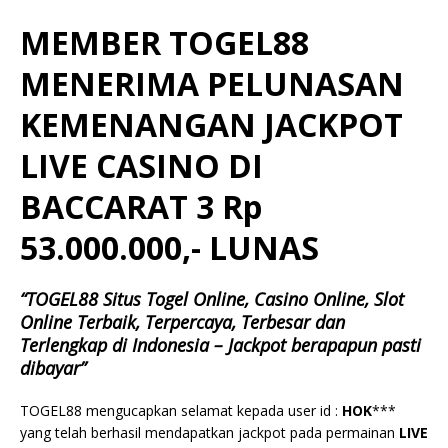
MEMBER TOGEL88
MENERIMA PELUNASAN
KEMENANGAN JACKPOT
LIVE CASINO DI
BACCARAT 3 Rp
53.000.000,- LUNAS
“TOGEL88 Situs Togel Online, Casino Online, Slot
Online Terbaik, Terpercaya, Terbesar dan
Terlengkap di Indonesia – Jackpot berapapun pasti
dibayar”
TOGEL88 mengucapkan selamat kepada user id :
HOK
***
yang telah berhasil mendapatkan jackpot pada permainan
LIVE