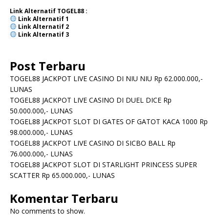
Link Alternatif TOGEL88 :
Link Alternatif
1
Link Alternatif
2
Link Alternatif 3
Post Terbaru
TOGEL88 JACKPOT LIVE CASINO DI NIU NIU Rp 62.000.000,-
LUNAS
TOGEL88 JACKPOT LIVE CASINO DI DUEL DICE Rp
50.000.000,- LUNAS
TOGEL88 JACKPOT SLOT DI GATES OF GATOT KACA 1000 Rp
98.000.000,- LUNAS
TOGEL88 JACKPOT LIVE CASINO DI SICBO BALL Rp
76.000.000,- LUNAS
TOGEL88 JACKPOT SLOT DI STARLIGHT PRINCESS SUPER
SCATTER Rp 65.000.000,- LUNAS
Komentar Terbaru
No comments to show.