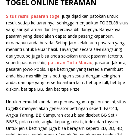
TOGEL ONLINE TERAMAN
Situs resmi pasaran togel
juga dijadikan patokan untuk
result setiap keluarannya, sehingga menjadikan TOGEL88 situs
yang sangat aman dan terpercaya dibidangnya. Banyaknya
pasaran yang disediakan dapat anda pasang kapanpun,
dimanapun anda berada. Setiap jam selalu ada pasaran yang
menanti untuk keluar hasil. Tayangan secara
Live
(langsung)
dari youtube juga bisa anda saksikan untuk pasaran tertentu
seperti pasaran shio,
pasaran Toto Macau
, pasaran Jakarta,
pasaran Jowo Pools. Tipe bettingan yang tersedia membuat
anda bisa memilih jenis bettingan sesuai dengan keinginan
anda, dan tipe yang tersedia antara lain : bet tipe full, bet tipe
diskon, bet tipe BB, dan bet tipe Prize.
Untuk memudahkan dalam pemasangan togel online ini, situs
togel88 menyediakan generator bettingan seperti Fast4d,
Angka Tarung, BB Campuran atau biasa disebut BB Set /
BBFS, pola colok, angka kepung, mistik, index dan taysen.
Untuk jenis bettingan juga bisa beragam seperti 2D, 3D, 4D,
colok bebas, colok macau / colok 2d, colok naga / colok 3d,