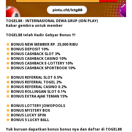
TOGEL88 - INTERNASIONAL DEWA GRUP (IDN PLAY)
Kabar gembira untuk member
TOGEL88 telah Hadir Gebyar Bonus !!!
BONUS NEW MEMBER RP. 25,000 RIBU
BONUS DEPOSIT 10%
BONUS CASHBACK SLOT 3%
BONUS CASHBACK CASINO 10%
BONUS CASHBACK E-LOTTERY 10%
BONUS CASHBACK SPORTBOOK 10%
BONUS REFERRAL SLOT 0.5%
BONUS REFERRAL TOGEL 2%
BONUS REFERRAL CASINO 0.2%
BONUS ROLLINGAN SLOT 0.1%
BONUS EXTRA AJAK TEMAN 15%
BONUS LOTTERY JOWOPOOLS
BONUS MYSTERY BOX
BONUS LUCKY SPIN
BONUS 5 LUCKY BALL
Yuk buruan dapatkan bonus bonus nya dan daftar di TOGEL88