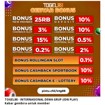
TOGEL88 - INTERNASIONAL DEWA GRUP (IDN PLAY)
Kabar gembira untuk member