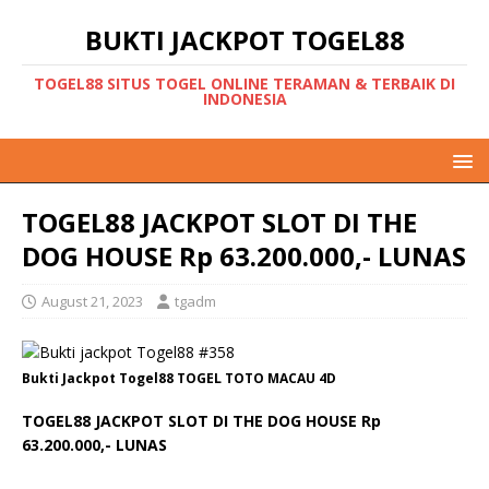
BUKTI JACKPOT TOGEL88
TOGEL88 SITUS TOGEL ONLINE TERAMAN & TERBAIK DI
INDONESIA
TOGEL88 JACKPOT SLOT DI THE
DOG HOUSE Rp 63.200.000,- LUNAS
August 21, 2023
tgadm
Bukti Jackpot Togel88 TOGEL TOTO MACAU 4D
TOGEL88 JACKPOT SLOT DI THE DOG HOUSE Rp
63.200.000,- LUNAS