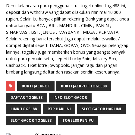
Demi kelancaran para pengguna situs togel online togel88 ini,
deposit dan withdraw yang dapat dilakukan minimal 10.000
rupiah. Selain itu banyak pilihan rekening Bank yang dapat anda
daftarkan yaitu BCA , BRI , MANDIRI , CIMB , PANIN ,
SINARMAS , BSI , JENIUS , MAYBANK , MEGA , PERMATA.
Selain rekening bank tersebut juga dapat melalui e-wallet /
dompet digital seperti DANA, GOPAY, OVO. Sebagai pelengkap
lainnya, togel88 juga memberikan bonus yang sangat banyak
untuk para pemain setia, seperti Lucky Spin, Mistery Box,
Cashback, Tiket lotre jowopools. Jangan ragu dan jangan
bimbang langsung daftar dan rasakan sendiri keseruannya.
BUKTI JACKPOT
BUKTI JACKPOT TOGEL88
DAFTAR TOGEL88
INFO SLOT GACOR
LINK TOGEL88
RTP HARI INI
SLOT GACOR HARI INI
SLOT GACOR TOGEL88
TOGEL88 PENIPU