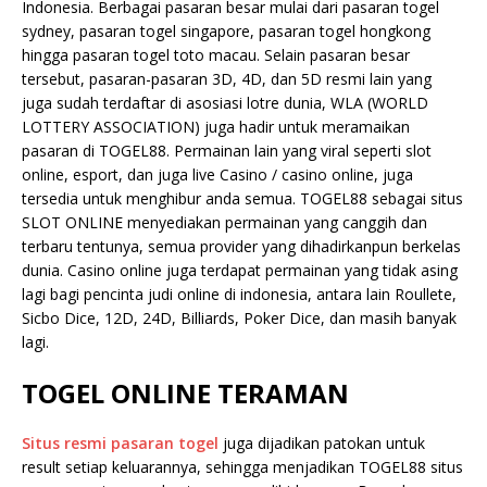
Indonesia. Berbagai pasaran besar mulai dari pasaran togel
sydney, pasaran togel singapore, pasaran togel hongkong
hingga pasaran togel toto macau. Selain pasaran besar
tersebut, pasaran-pasaran 3D, 4D, dan 5D resmi lain yang
juga sudah terdaftar di asosiasi lotre dunia, WLA (WORLD
LOTTERY ASSOCIATION) juga hadir untuk meramaikan
pasaran di TOGEL88. Permainan lain yang viral seperti slot
online, esport, dan juga live Casino / casino online, juga
tersedia untuk menghibur anda semua. TOGEL88 sebagai situs
SLOT ONLINE menyediakan permainan yang canggih dan
terbaru tentunya, semua provider yang dihadirkanpun berkelas
dunia. Casino online juga terdapat permainan yang tidak asing
lagi bagi pencinta judi online di indonesia, antara lain Roullete,
Sicbo Dice, 12D, 24D, Billiards, Poker Dice, dan masih banyak
lagi.
TOGEL ONLINE TERAMAN
Situs resmi pasaran togel
juga dijadikan patokan untuk
result setiap keluarannya, sehingga menjadikan TOGEL88 situs