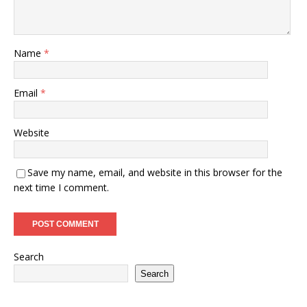
Name
*
Email
*
Website
Save my name, email, and website in this browser for the
next time I comment.
Search
Search