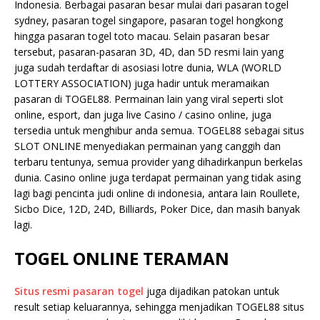
Indonesia. Berbagai pasaran besar mulai dari pasaran togel
sydney, pasaran togel singapore, pasaran togel hongkong
hingga pasaran togel toto macau. Selain pasaran besar
tersebut, pasaran-pasaran 3D, 4D, dan 5D resmi lain yang
juga sudah terdaftar di asosiasi lotre dunia, WLA (WORLD
LOTTERY ASSOCIATION) juga hadir untuk meramaikan
pasaran di TOGEL88. Permainan lain yang viral seperti slot
online, esport, dan juga live Casino / casino online, juga
tersedia untuk menghibur anda semua. TOGEL88 sebagai situs
SLOT ONLINE menyediakan permainan yang canggih dan
terbaru tentunya, semua provider yang dihadirkanpun berkelas
dunia. Casino online juga terdapat permainan yang tidak asing
lagi bagi pencinta judi online di indonesia, antara lain Roullete,
Sicbo Dice, 12D, 24D, Billiards, Poker Dice, dan masih banyak
lagi.
TOGEL ONLINE TERAMAN
Situs resmi pasaran togel
juga dijadikan patokan untuk
result setiap keluarannya, sehingga menjadikan TOGEL88 situs