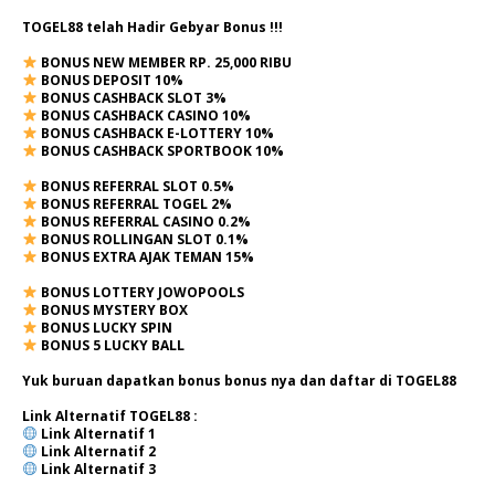
TOGEL88 telah Hadir Gebyar Bonus !!!
BONUS NEW MEMBER RP. 25,000 RIBU
BONUS DEPOSIT 10%
BONUS CASHBACK SLOT 3%
BONUS CASHBACK CASINO 10%
BONUS CASHBACK E-LOTTERY 10%
BONUS CASHBACK SPORTBOOK 10%
BONUS REFERRAL SLOT 0.5%
BONUS REFERRAL TOGEL 2%
BONUS REFERRAL CASINO 0.2%
BONUS ROLLINGAN SLOT 0.1%
BONUS EXTRA AJAK TEMAN 15%
BONUS LOTTERY JOWOPOOLS
BONUS MYSTERY BOX
BONUS LUCKY SPIN
BONUS 5 LUCKY BALL
Yuk buruan dapatkan bonus bonus nya dan daftar di TOGEL88
Link Alternatif TOGEL88 :
Link Alternatif
1
Link Alternatif
2
Link Alternatif 3