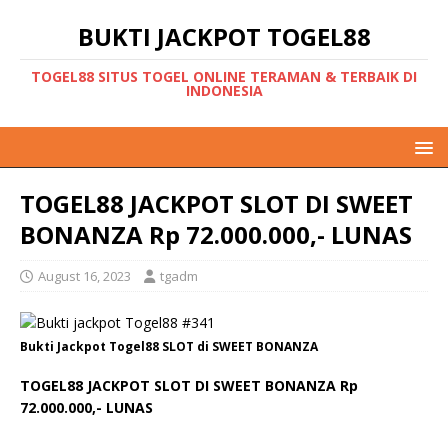
BUKTI JACKPOT TOGEL88
TOGEL88 SITUS TOGEL ONLINE TERAMAN & TERBAIK DI
INDONESIA
TOGEL88 JACKPOT SLOT DI SWEET
BONANZA Rp 72.000.000,- LUNAS
August 16, 2023
tgadm
Bukti Jackpot Togel88 SLOT di SWEET BONANZA
TOGEL88 JACKPOT SLOT DI SWEET BONANZA Rp
72.000.000,- LUNAS