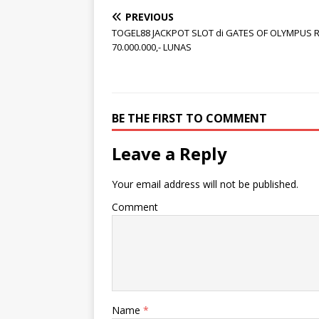
PREVIOUS
TOGEL88 JACKPOT SLOT di GATES OF OLYMPUS 
70.000.000,- LUNAS
BE THE FIRST TO COMMENT
Leave a Reply
Your email address will not be published.
Comment
Name
*