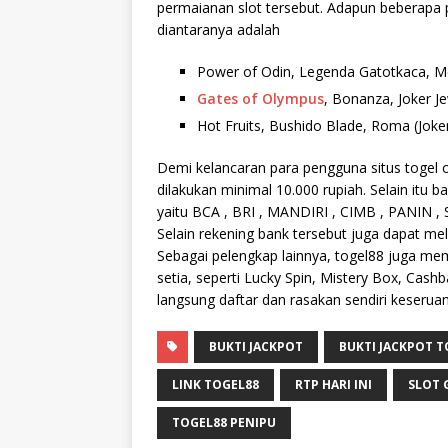
permaianan slot tersebut. Adapun beberapa 
diantaranya adalah
Power of Odin, Legenda Gatotkaca, Mo
Gates of Olympus
, Bonanza, Joker J
Hot Fruits, Bushido Blade, Roma (Jok
Demi kelancaran para pengguna situs togel o
dilakukan minimal 10.000 rupiah. Selain itu 
yaitu BCA , BRI , MANDIRI , CIMB , PANIN 
Selain rekening bank tersebut juga dapat me
Sebagai pelengkap lainnya, togel88 juga m
setia, seperti Lucky Spin, Mistery Box, Cash
langsung daftar dan rasakan sendiri keserua
BUKTI JACKPOT
BUKTI JACKPOT T
LINK TOGEL88
RTP HARI INI
SLOT 
TOGEL88 PENIPU