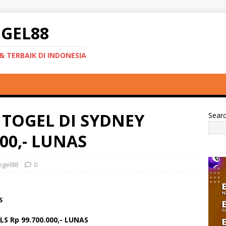
OGEL88
 TERBAIK DI INDONESIA
 TOGEL DI SYDNEY
Sear
000,- LUNAS
ogel88
0
S
S Rp 99.700.000,- LUNAS