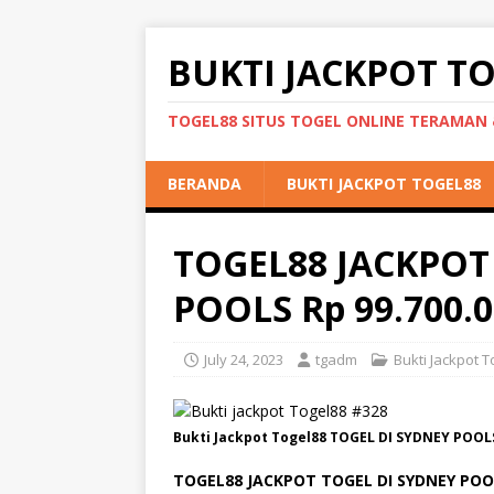
BUKTI JACKPOT T
TOGEL88 SITUS TOGEL ONLINE TERAMAN &
BERANDA
BUKTI JACKPOT TOGEL88
TOGEL88 JACKPOT
POOLS Rp 99.700.
July 24, 2023
tgadm
Bukti Jackpot T
Bukti Jackpot Togel88 TOGEL DI SYDNEY POOL
TOGEL88 JACKPOT TOGEL DI SYDNEY POOL