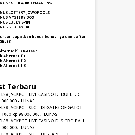
NUS EXTRA AJAK TEMAN 15%
NUS LOTTERY JOWOPOOLS
NUS MYSTERY BOX
NUS LUCKY SPIN
NUS 5 LUCKY BALL
uruan dapatkan bonus bonus nya dan daftar
GEL88
Alternatif TOGEL88 :
nk Alternatif
1
nk Alternatif
2
k Alternatif 3
st Terbaru
L88 JACKPOT LIVE CASINO DI DUEL DICE
0.000.000,- LUNAS
L88 JACKPOT SLOT DI GATES OF GATOT
 1000 Rp 98.000.000,- LUNAS
L88 JACKPOT LIVE CASINO DI SICBO BALL
6.000.000,- LUNAS
L88 JACKPOT SLOT DI STARLIGHT