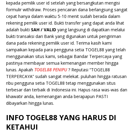
kepada pemilik user id setelah yang bersangkutan mengisi
formulir withdraw. Proses pencairan dana berlangsung sangat
cepat hanya dalam waktu 5-10 menit sudah berada dalam
rekening pemilik user id. Bukti transfer yang dapat anda lihat
adalah bukti
SAH / VALID
yang langsung di dapatkan melalui
bukti transaksi dari Bank yang digunakan untuk pengiriman
dana pada rekening pemilik user id. Terima kasih kami
sampaikan kepada para pengguna setia TOGEL88 yang telah
menggunakan situs kami, sebagai Bandar Terpercaya yang
pastinya membayar semua kemenangan member hingga
lunas. Apakah
TOGEL88 PENIPU
? Reputasi “TOGEL88
TERPERCAYA” sudah sangat melekat. puluhan hingga ratusan
ribu pengguna setia TOGEL88 tetap menggunakan situs
terbesar dan terbaik di Indonesia ini. Hapus rasa was-was dan
khawatir anda, kemenangan anda berapapun PASTI
dibayarkan hingga lunas.
INFO TOGEL88 YANG HARUS DI
KETAHUI