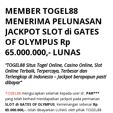
MEMBER TOGEL88
MENERIMA PELUNASAN
JACKPOT SLOT di GATES
OF OLYMPUS Rp
65.000.000,- LUNAS
“TOGEL88 Situs Togel Online, Casino Online, Slot
Online Terbaik, Terpercaya, Terbesar dan
Terlengkap di Indonesia – Jackpot berapapun pasti
dibayar”
TOGEL88
mengucapkan selamat kepada user id :
PAR***
yang telah berhasil mendapatkan jackpot pada permainan
SLOT di GATES OF OLYMPUS
. Kemenangan sebesar
Rp
65.000.000
,-.
telah dibayarkan LUNAS oleh pihak TOGEL88