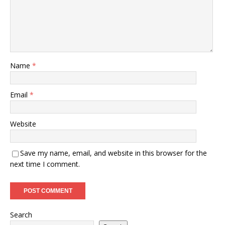
Name
*
Email
*
Website
Save my name, email, and website in this browser for the
next time I comment.
Search