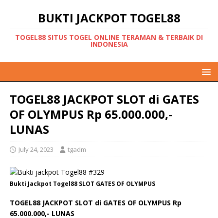
BUKTI JACKPOT TOGEL88
TOGEL88 SITUS TOGEL ONLINE TERAMAN & TERBAIK DI
INDONESIA
TOGEL88 JACKPOT SLOT di GATES
OF OLYMPUS Rp 65.000.000,-
LUNAS
July 24, 2023
tgadm
Bukti Jackpot Togel88 SLOT GATES OF OLYMPUS
TOGEL88 JACKPOT SLOT di GATES OF OLYMPUS Rp
65.000.000,- LUNAS