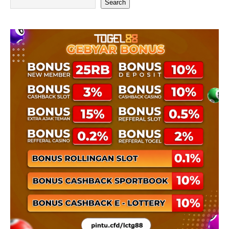
Search