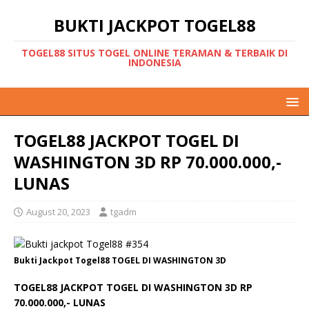
BUKTI JACKPOT TOGEL88
TOGEL88 SITUS TOGEL ONLINE TERAMAN & TERBAIK DI
INDONESIA
TOGEL88 JACKPOT TOGEL DI
WASHINGTON 3D RP 70.000.000,-
LUNAS
August 20, 2023
tgadm
Bukti Jackpot Togel88 TOGEL DI WASHINGTON 3D
TOGEL88 JACKPOT TOGEL DI WASHINGTON 3D RP
70.000.000,- LUNAS