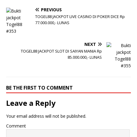
PREVIOUS
TOGEL88 JACKPOT LIVE CASINO DI POKER DICE Rp
77.000.000,- LUNAS
NEXT
TOGEL88 JACKPOT SLOT DI SAIYAN MANIA Rp
85.000.000,- LUNAS
BE THE FIRST TO COMMENT
Leave a Reply
Your email address will not be published.
Comment