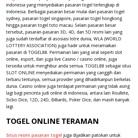
indonesia yang menyediakan pasaran togel terlengkap di
Indonesia. Berbagai pasaran besar mulai dari pasaran togel
sydney, pasaran togel singapore, pasaran togel hongkong
hingga pasaran togel toto macau. Selain pasaran besar
tersebut, pasaran-pasaran 3D, 4D, dan 5D resmi lain yang
juga sudah terdaftar di asosiasi lotre dunia, WLA (WORLD
LOTTERY ASSOCIATION) juga hadir untuk meramaikan
pasaran di TOGEL88. Permainan lain yang viral seperti slot
online, esport, dan juga live Casino / casino online, juga
tersedia untuk menghibur anda semua. TOGEL88 sebagai situs
SLOT ONLINE menyediakan permainan yang canggih dan
terbaru tentunya, semua provider yang dihadirkanpun berkelas
dunia. Casino online juga terdapat permainan yang tidak asing
lagi bagi pencinta judi online di indonesia, antara lain Roullete,
Sicbo Dice, 12D, 24D, Billiards, Poker Dice, dan masih banyak
lagi.
TOGEL ONLINE TERAMAN
Situs resmi pasaran togel
juga dijadikan patokan untuk