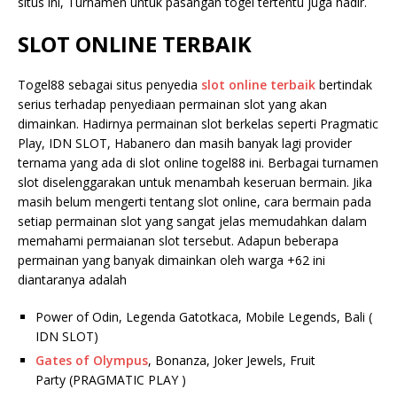
situs ini, Turnamen untuk pasangan togel tertentu juga hadir.
SLOT ONLINE TERBAIK
Togel88 sebagai situs penyedia
slot online terbaik
bertindak
serius terhadap penyediaan permainan slot yang akan
dimainkan. Hadirnya permainan slot berkelas seperti Pragmatic
Play, IDN SLOT, Habanero dan masih banyak lagi provider
ternama yang ada di slot online togel88 ini. Berbagai turnamen
slot diselenggarakan untuk menambah keseruan bermain. Jika
masih belum mengerti tentang slot online, cara bermain pada
setiap permainan slot yang sangat jelas memudahkan dalam
memahami permaianan slot tersebut. Adapun beberapa
permainan yang banyak dimainkan oleh warga +62 ini
diantaranya adalah
Power of Odin, Legenda Gatotkaca, Mobile Legends, Bali (
IDN SLOT)
Gates of Olympus
, Bonanza, Joker Jewels, Fruit
Party (PRAGMATIC PLAY )