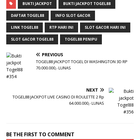
BUKTI JACKPOT
BUKTI JACKPOT TOGEL88
DAFTAR TOGEL88
INFO SLOT GACOR
LINK TOGEL88
RTP HARI INI
SLOT GACOR HARI INI
SLOT GACOR TOGEL88
TOGEL88 PENIPU
PREVIOUS
TOGEL88 JACKPOT TOGEL DI WASHINGTON 3D RP
70.000.000,- LUNAS
NEXT
TOGEL88 JACKPOT LIVE CASINO DI ROULETTE 2 Rp
64.000.000,- LUNAS
BE THE FIRST TO COMMENT