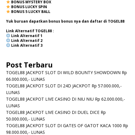
BONUS MYSTERY BOX
BONUS LUCKY SPIN
BONUS 5 LUCKY BALL
Yuk buruan dapatkan bonus bonus nya dan daftar di TOGEL88
Link Alternatif TOGEL88 :
Link Alternatif
1
Link Alternatif
2
Link Alternatif 3
Post Terbaru
TOGEL88 JACKPOT SLOT DI WILD BOUNTY SHOWDOWN Rp
66.000.000,- LUNAS
TOGEL88 JACKPOT SLOT DI 24D JACKPOT Rp 57.000.000,-
LUNAS
TOGEL88 JACKPOT LIVE CASINO DI NIU NIU Rp 62.000.000,-
LUNAS
TOGEL88 JACKPOT LIVE CASINO DI DUEL DICE Rp
50.000.000,- LUNAS
TOGEL88 JACKPOT SLOT DI GATES OF GATOT KACA 1000 Rp
98.000.000,- LUNAS