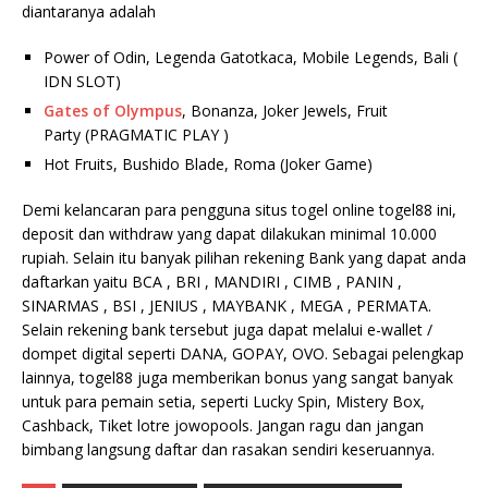
diantaranya adalah
Power of Odin, Legenda Gatotkaca, Mobile Legends, Bali (
IDN SLOT)
Gates of Olympus
, Bonanza, Joker Jewels, Fruit
Party (PRAGMATIC PLAY )
Hot Fruits, Bushido Blade, Roma (Joker Game)
Demi kelancaran para pengguna situs togel online togel88 ini,
deposit dan withdraw yang dapat dilakukan minimal 10.000
rupiah. Selain itu banyak pilihan rekening Bank yang dapat anda
daftarkan yaitu BCA , BRI , MANDIRI , CIMB , PANIN ,
SINARMAS , BSI , JENIUS , MAYBANK , MEGA , PERMATA.
Selain rekening bank tersebut juga dapat melalui e-wallet /
dompet digital seperti DANA, GOPAY, OVO. Sebagai pelengkap
lainnya, togel88 juga memberikan bonus yang sangat banyak
untuk para pemain setia, seperti Lucky Spin, Mistery Box,
Cashback, Tiket lotre jowopools. Jangan ragu dan jangan
bimbang langsung daftar dan rasakan sendiri keseruannya.