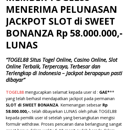
MENERIMA PELUNASAN
JACKPOT SLOT di SWEET
BONANZA Rp 58.000.000,-
LUNAS
“TOGEL88 Situs Togel Online, Casino Online, Slot
Online Terbaik, Terpercaya, Terbesar dan
Terlengkap di Indonesia – Jackpot berapapun pasti
dibayar”
TOGEL88
mengucapkan selamat kepada user id :
GAE*
**
yang telah berhasil mendapatkan jackpot pada permainan
SLOT di SWEET BONANZA
. Kemenangan sebesar
Rp
58.000.000
,-.
telah dibayarkan LUNAS oleh pihak TOGEL88
kepada pemilik user id setelah yang bersangkutan mengisi
formulir withdraw. Proses pencairan dana berlangsung sangat