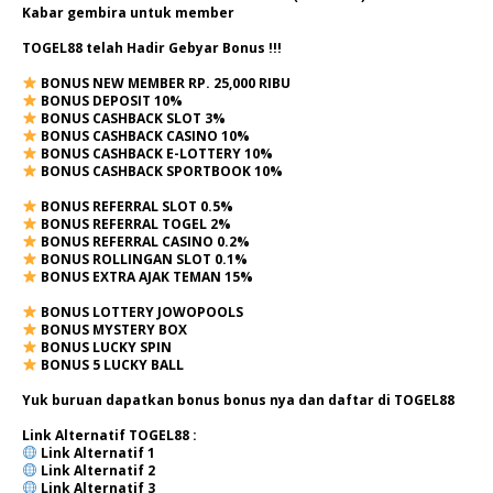
Kabar gembira untuk member
TOGEL88 telah Hadir Gebyar Bonus !!!
BONUS NEW MEMBER RP. 25,000 RIBU
BONUS DEPOSIT 10%
BONUS CASHBACK SLOT 3%
BONUS CASHBACK CASINO 10%
BONUS CASHBACK E-LOTTERY 10%
BONUS CASHBACK SPORTBOOK 10%
BONUS REFERRAL SLOT 0.5%
BONUS REFERRAL TOGEL 2%
BONUS REFERRAL CASINO 0.2%
BONUS ROLLINGAN SLOT 0.1%
BONUS EXTRA AJAK TEMAN 15%
BONUS LOTTERY JOWOPOOLS
BONUS MYSTERY BOX
BONUS LUCKY SPIN
BONUS 5 LUCKY BALL
Yuk buruan dapatkan bonus bonus nya dan daftar di TOGEL88
Link Alternatif TOGEL88 :
Link Alternatif
1
Link Alternatif
2
Link Alternatif 3