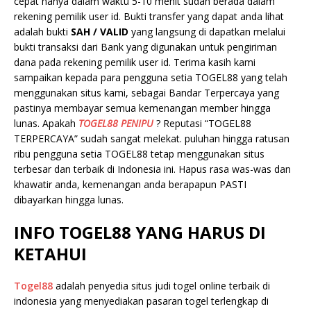
cepat hanya dalam waktu 5-10 menit sudah berada dalam
rekening pemilik user id. Bukti transfer yang dapat anda lihat
adalah bukti
SAH / VALID
yang langsung di dapatkan melalui
bukti transaksi dari Bank yang digunakan untuk pengiriman
dana pada rekening pemilik user id. Terima kasih kami
sampaikan kepada para pengguna setia TOGEL88 yang telah
menggunakan situs kami, sebagai Bandar Terpercaya yang
pastinya membayar semua kemenangan member hingga
lunas. Apakah
TOGEL88 PENIPU
? Reputasi “TOGEL88
TERPERCAYA” sudah sangat melekat. puluhan hingga ratusan
ribu pengguna setia TOGEL88 tetap menggunakan situs
terbesar dan terbaik di Indonesia ini. Hapus rasa was-was dan
khawatir anda, kemenangan anda berapapun PASTI
dibayarkan hingga lunas.
INFO TOGEL88 YANG HARUS DI
KETAHUI
Togel88
adalah penyedia situs judi togel online terbaik di
indonesia yang menyediakan pasaran togel terlengkap di