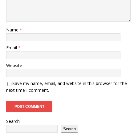
Name
*
Email
*
Website
Save my name, email, and website in this browser for the
next time I comment.
Search
Search