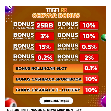
TOGEL88 - INTERNASIONAL DEWA GRUP (IDN PLAY)