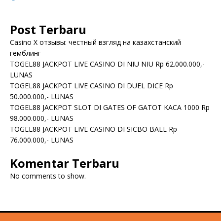
Post Terbaru
Casino X отзывы: честный взгляд на казахстанский
гемблинг
TOGEL88 JACKPOT LIVE CASINO DI NIU NIU Rp 62.000.000,-
LUNAS
TOGEL88 JACKPOT LIVE CASINO DI DUEL DICE Rp
50.000.000,- LUNAS
TOGEL88 JACKPOT SLOT DI GATES OF GATOT KACA 1000 Rp
98.000.000,- LUNAS
TOGEL88 JACKPOT LIVE CASINO DI SICBO BALL Rp
76.000.000,- LUNAS
Komentar Terbaru
No comments to show.