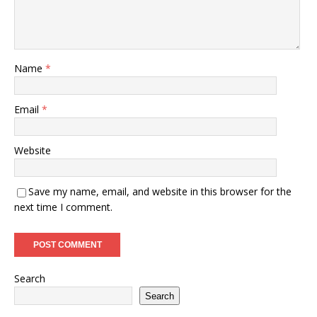
Name
*
Email
*
Website
Save my name, email, and website in this browser for the
next time I comment.
Search
Search