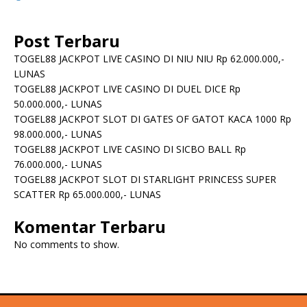
Post Terbaru
TOGEL88 JACKPOT LIVE CASINO DI NIU NIU Rp 62.000.000,-
LUNAS
TOGEL88 JACKPOT LIVE CASINO DI DUEL DICE Rp
50.000.000,- LUNAS
TOGEL88 JACKPOT SLOT DI GATES OF GATOT KACA 1000 Rp
98.000.000,- LUNAS
TOGEL88 JACKPOT LIVE CASINO DI SICBO BALL Rp
76.000.000,- LUNAS
TOGEL88 JACKPOT SLOT DI STARLIGHT PRINCESS SUPER
SCATTER Rp 65.000.000,- LUNAS
Komentar Terbaru
No comments to show.