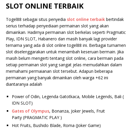
SLOT ONLINE TERBAIK
Togel88 sebagai situs penyedia
slot online terbaik
bertindak
serius terhadap penyediaan permainan slot yang akan
dimainkan. Hadirnya permainan slot berkelas seperti Pragmatic
Play, IDN SLOT, Habanero dan masih banyak lagi provider
ternama yang ada di slot online togel88 ini. Berbagai turnamen
slot diselenggarakan untuk menambah keseruan bermain. Jika
masih belum mengerti tentang slot online, cara bermain pada
setiap permainan slot yang sangat jelas memudahkan dalam
memahami permaianan slot tersebut. Adapun beberapa
permainan yang banyak dimainkan oleh warga +62 ini
diantaranya adalah
Power of Odin, Legenda Gatotkaca, Mobile Legends, Bali (
IDN SLOT)
Gates of Olympus
, Bonanza, Joker Jewels, Fruit
Party (PRAGMATIC PLAY )
Hot Fruits, Bushido Blade, Roma (Joker Game)