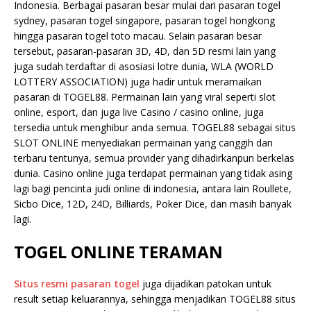
Indonesia. Berbagai pasaran besar mulai dari pasaran togel
sydney, pasaran togel singapore, pasaran togel hongkong
hingga pasaran togel toto macau. Selain pasaran besar
tersebut, pasaran-pasaran 3D, 4D, dan 5D resmi lain yang
juga sudah terdaftar di asosiasi lotre dunia, WLA (WORLD
LOTTERY ASSOCIATION) juga hadir untuk meramaikan
pasaran di TOGEL88. Permainan lain yang viral seperti slot
online, esport, dan juga live Casino / casino online, juga
tersedia untuk menghibur anda semua. TOGEL88 sebagai situs
SLOT ONLINE menyediakan permainan yang canggih dan
terbaru tentunya, semua provider yang dihadirkanpun berkelas
dunia. Casino online juga terdapat permainan yang tidak asing
lagi bagi pencinta judi online di indonesia, antara lain Roullete,
Sicbo Dice, 12D, 24D, Billiards, Poker Dice, dan masih banyak
lagi.
TOGEL ONLINE TERAMAN
Situs resmi pasaran togel
juga dijadikan patokan untuk
result setiap keluarannya, sehingga menjadikan TOGEL88 situs