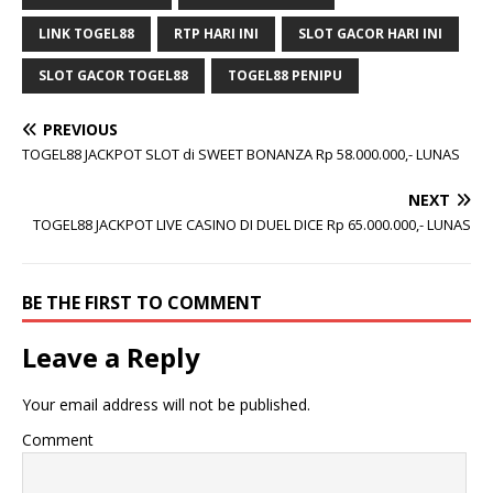
LINK TOGEL88
RTP HARI INI
SLOT GACOR HARI INI
SLOT GACOR TOGEL88
TOGEL88 PENIPU
PREVIOUS
TOGEL88 JACKPOT SLOT di SWEET BONANZA Rp 58.000.000,- LUNAS
NEXT
TOGEL88 JACKPOT LIVE CASINO DI DUEL DICE Rp 65.000.000,- LUNAS
BE THE FIRST TO COMMENT
Leave a Reply
Your email address will not be published.
Comment