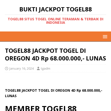
BUKTI JACKPOT TOGEL88
TOGEL88 SITUS TOGEL ONLINE TERAMAN & TERBAIK DI
INDONESIA
TOGEL88 JACKPOT TOGEL DI
OREGON 4D Rp 68.000.000,- LUNAS
January 16, 2024
tgadm
TOGEL88 JACKPOT TOGEL DI OREGON 4D Rp 68.000.000,-
LUNAS
MEMBER TOGEL88