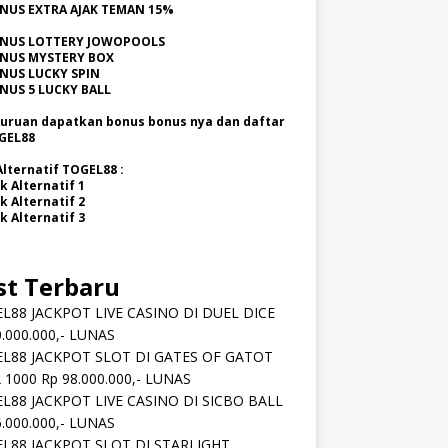
NUS EXTRA AJAK TEMAN 15%
NUS LOTTERY JOWOPOOLS
NUS MYSTERY BOX
NUS LUCKY SPIN
NUS 5 LUCKY BALL
uruan dapatkan bonus bonus nya dan daftar
GEL88
Alternatif TOGEL88 :
nk Alternatif
1
nk Alternatif
2
k Alternatif 3
st Terbaru
L88 JACKPOT LIVE CASINO DI DUEL DICE
0.000.000,- LUNAS
L88 JACKPOT SLOT DI GATES OF GATOT
 1000 Rp 98.000.000,- LUNAS
L88 JACKPOT LIVE CASINO DI SICBO BALL
6.000.000,- LUNAS
L88 JACKPOT SLOT DI STARLIGHT