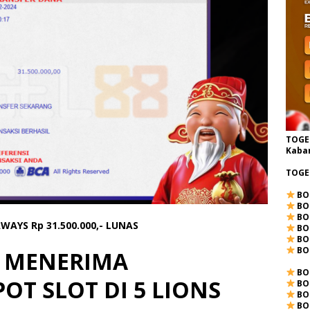
TOGE
Kaba
TOGEL
BO
BO
BO
WAYS Rp 31.500.000,- LUNAS
BO
BO
BO
 MENERIMA
BO
OT SLOT DI 5 LIONS
BO
BO
BO