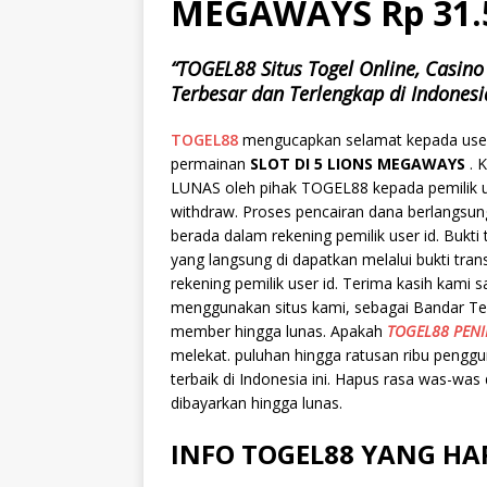
MEGAWAYS Rp 31.5
“TOGEL88 Situs Togel Online, Casino 
Terbesar dan Terlengkap di Indonesi
TOGEL88
mengucapkan selamat kepada user 
permainan
SLOT DI 5 LIONS MEGAWAYS
. 
LUNAS oleh pihak TOGEL88 kepada pemilik us
withdraw. Proses pencairan dana berlangsu
berada dalam rekening pemilik user id. Bukti 
yang langsung di dapatkan melalui bukti tra
rekening pemilik user id. Terima kasih kam
menggunakan situs kami, sebagai Bandar 
member hingga lunas. Apakah
TOGEL88 PEN
melekat. puluhan hingga ratusan ribu pengg
terbaik di Indonesia ini. Hapus rasa was-w
dibayarkan hingga lunas.
INFO TOGEL88 YANG HA