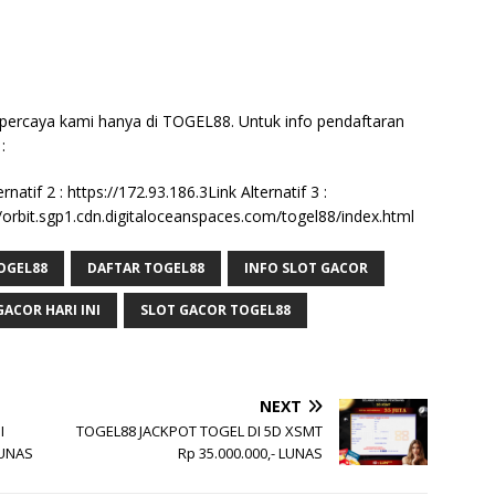
erpercaya kami hanya di TOGEL88. Untuk info pendaftaran
:
rnatif 2 : https://172.93.186.3Link Alternatif 3 :
://orbit.sgp1.cdn.digitaloceanspaces.com/togel88/index.html
OGEL88
DAFTAR TOGEL88
INFO SLOT GACOR
GACOR HARI INI
SLOT GACOR TOGEL88
NEXT
I
TOGEL88 JACKPOT TOGEL DI 5D XSMT
LUNAS
Rp 35.000.000,- LUNAS