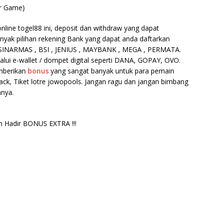
er Game)
nline togel88 ini, deposit dan withdraw yang dapat
banyak pilihan rekening Bank yang dapat anda daftarkan
, SINARMAS , BSI , JENIUS , MAYBANK , MEGA , PERMATA.
lalui e-wallet / dompet digital seperti DANA, GOPAY, OVO.
emberikan
bonus
yang sangat banyak untuk para pemain
back, Tiket lotre jowopools. Jangan ragu dan jangan bimbang
nnya.
 Hadir BONUS EXTRA !!!