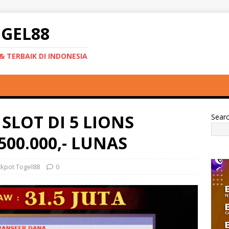
OGEL88
 TERBAIK DI INDONESIA
SLOT DI 5 LIONS
Sear
00.000,- LUNAS
ckpot Togel88
0