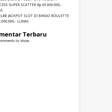
CESS SUPER SCATTER Rp 65.000.000,-
AS
L88 JACKPOT SLOT DI BINGO ROULETTE
2.000.000,- LUNAS
mentar Terbaru
omments to show.