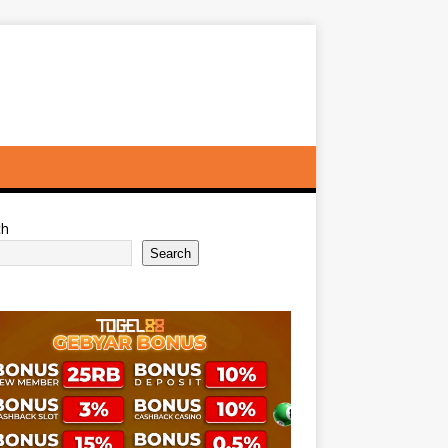
ch
Search