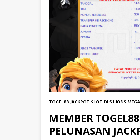
TOGEL88 JACKPOT SLOT DI 5 LIONS MEGA
MEMBER TOGEL88
PELUNASAN JACKP