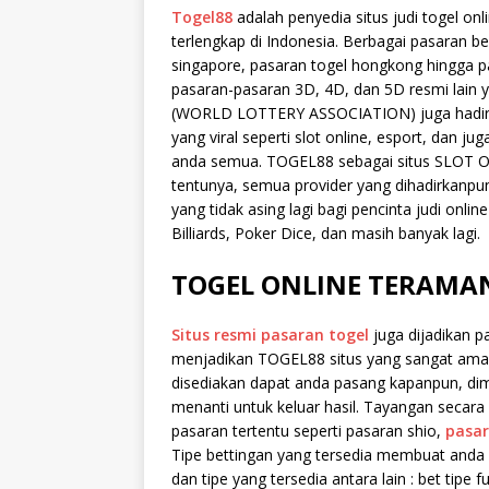
Togel88
adalah penyedia situs judi togel on
terlengkap di Indonesia. Berbagai pasaran be
singapore, pasaran togel hongkong hingga pa
pasaran-pasaran 3D, 4D, dan 5D resmi lain ya
(WORLD LOTTERY ASSOCIATION) juga hadir 
yang viral seperti slot online, esport, dan ju
anda semua. TOGEL88 sebagai situs SLOT O
tentunya, semua provider yang dihadirkanpun
yang tidak asing lagi bagi pencinta judi onlin
Billiards, Poker Dice, dan masih banyak lagi.
TOGEL ONLINE TERAMA
Situs resmi pasaran togel
juga dijadikan p
menjadikan TOGEL88 situs yang sangat aman
disediakan dapat anda pasang kapanpun, dim
menanti untuk keluar hasil. Tayangan secara
pasaran tertentu seperti pasaran shio,
pasa
Tipe bettingan yang tersedia membuat anda b
dan tipe yang tersedia antara lain : bet tipe fu