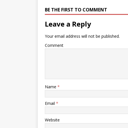
BE THE FIRST TO COMMENT
Leave a Reply
Your email address will not be published.
Comment
Name
*
Email
*
Website