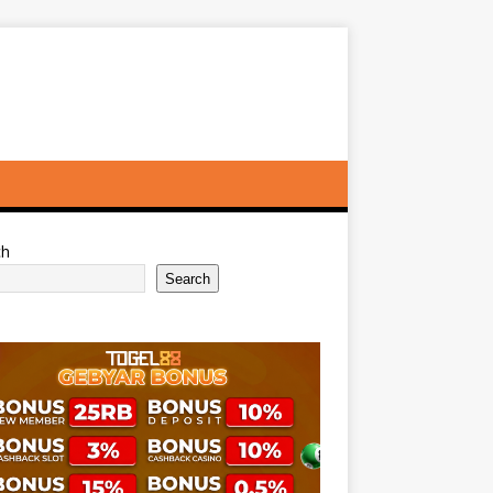
ch
Search