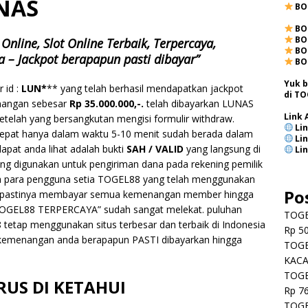
UNAS
BO
BO
BO
Online, Slot Online Terbaik, Terpercaya,
BO
a – Jackpot berapapun pasti dibayar”
BO
Yuk b
id :
LUN*
** yang telah berhasil mendapatkan jackpot
di TO
nangan sebesar
Rp
35.000.000
,-.
telah dibayarkan LUNAS
Link 
etelah yang bersangkutan mengisi formulir withdraw.
Li
cepat hanya dalam waktu 5-10 menit sudah berada dalam
Li
 dapat anda lihat adalah bukti
SAH / VALID
yang langsung di
Lin
yang digunakan untuk pengiriman dana pada rekening pemilik
da para pengguna setia TOGEL88 yang telah menggunakan
Po
ng pastinya membayar semua kemenangan member hingga
TOGEL88 TERPERCAYA” sudah sangat melekat. puluhan
TOGE
 tetap menggunakan situs terbesar dan terbaik di Indonesia
Rp 5
, kemenangan anda berapapun PASTI dibayarkan hingga
TOGE
KACA
TOGE
RUS DI KETAHUI
Rp 7
TOGE