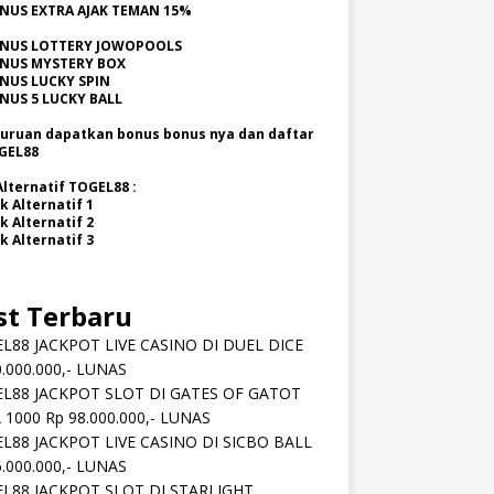
NUS EXTRA AJAK TEMAN 15%
NUS LOTTERY JOWOPOOLS
NUS MYSTERY BOX
NUS LUCKY SPIN
NUS 5 LUCKY BALL
uruan dapatkan bonus bonus nya dan daftar
GEL88
Alternatif TOGEL88 :
nk Alternatif
1
nk Alternatif
2
k Alternatif 3
st Terbaru
L88 JACKPOT LIVE CASINO DI DUEL DICE
0.000.000,- LUNAS
L88 JACKPOT SLOT DI GATES OF GATOT
 1000 Rp 98.000.000,- LUNAS
L88 JACKPOT LIVE CASINO DI SICBO BALL
6.000.000,- LUNAS
L88 JACKPOT SLOT DI STARLIGHT