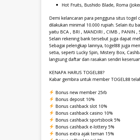
Hot Fruits, Bushido Blade, Roma (Jok
Demi kelancaran para pengguna situs togel o
dilakukan minimal 10.000 rupiah. Selain itu 
yaitu BCA , BRI , MANDIRI , CIMB , PANIN 
Selain rekening bank tersebut juga dapat me
Sebagai pelengkap lainnya, togel88 juga m
setia, seperti Lucky Spin, Mistery Box, Cash
langsung daftar dan rasakan sendiri keserua
KENAPA HARUS TOGEL88?
Kabar gembira untuk member TOGEL88 telah
Bonus new member 25rb
Bonus deposit 10%
Bonus cashback slot 10%
Bonus cashback casino 10%
Bonus cashback sportsbook 5%
Bonus cashback e-lottery 5%
Bonus extra ajak teman 15%